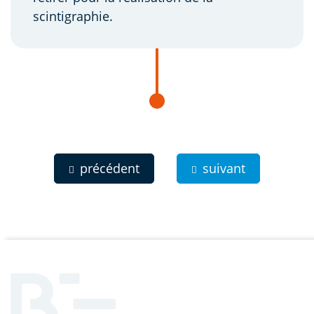
scintigraphie.
précédent
suivant